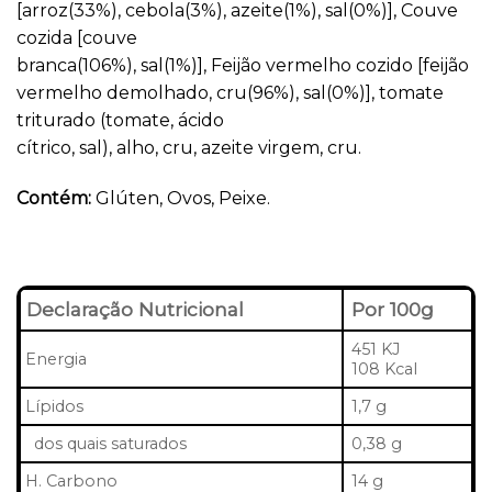
[arroz(33%), cebola(3%), azeite(1%), sal(0%)], Couve
cozida [couve
branca(106%), sal(1%)], Feijão vermelho cozido [feijão
vermelho demolhado, cru(96%), sal(0%)], tomate
triturado (tomate, ácido
cítrico, sal), alho, cru, azeite virgem, cru.
Contém:
Glúten, Ovos, Peixe.
Declaração Nutricional
Por 100g
451 KJ
Energia
108 Kcal
Lípidos
1,7 g
dos quais saturados
0,38 g
H. Carbono
14 g