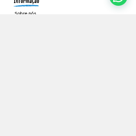
Informação
Sobre nós
Umbigos nas notícias
Contactos
Política de privacidade
Termos e condições
Livro de reclamações
Parceiros
Made with love by
Web Brothers Agency