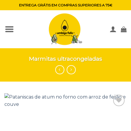
Skip
ENTREGA GRÁTIS EM COMPRAS SUPERIORES A 75€
to
content
Marmitas ultracongeladas
Adicionar
aos
favoritos