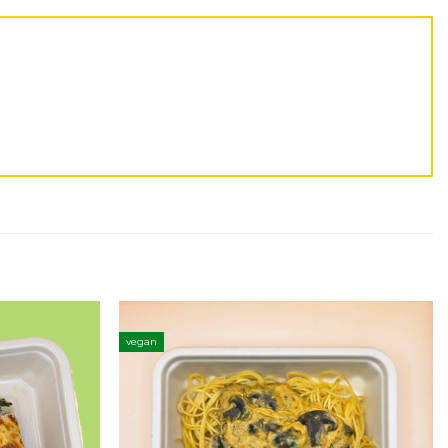
vegan
Adicionar
Adicionar
aos
aos
favoritos
favoritos