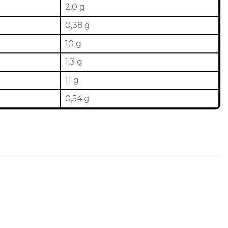
2,0 g
0,38 g
10 g
1,3 g
11 g
0,54 g