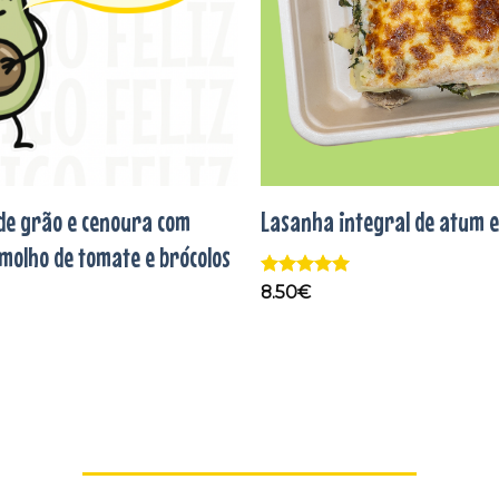
de grão e cenoura com
Lasanha integral de atum e
molho de tomate e brócolos
Avaliação
5
8.50
€
de 5