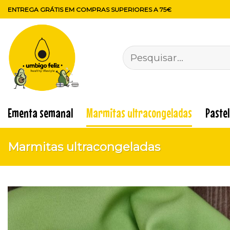
Skip
ENTREGA GRÁTIS EM COMPRAS SUPERIORES A 75€
to
content
Pesquisar
por:
Ementa semanal
Marmitas ultracongeladas
Paste
Marmitas ultracongeladas