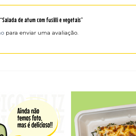
 “Salada de atum com fusilli e vegetais”
ão
para enviar uma avaliação.
Adicionar
aos
favoritos