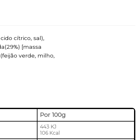
do cítrico, sal),
zida(29%) [massa
feijão verde, milho,
Por 100g
443 KJ
106 Kcal