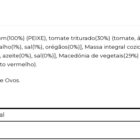
(100%) (PEIXE), tomate triturado(30%) (tomate, áci
 alho(1%), sal(1%), orégãos(0%)], Massa integral co
 azeite(0%), sal(0%)], Macedónia de vegetais(29%) (
to vermelho).
e Ovos.
al