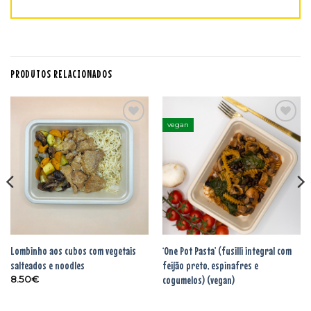
PRODUTOS RELACIONADOS
vegan
Adicionar
Adicionar
aos
aos
favoritos
favoritos
Lombinho aos cubos com vegetais
‘One Pot Pasta’ (fusilli integral com
salteados e noodles
feijão preto, espinafres e
cogumelos) (vegan)
8.50
€