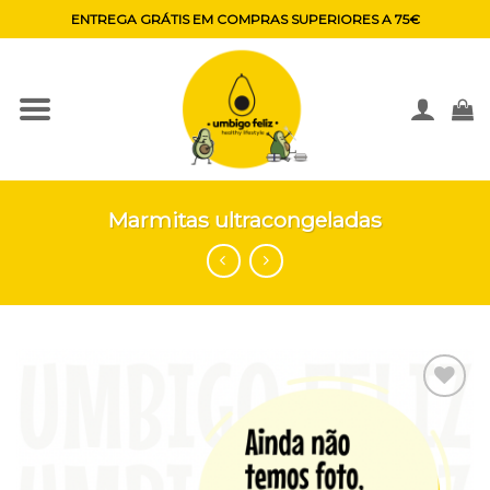
Skip
ENTREGA GRÁTIS EM COMPRAS SUPERIORES A 75€
to
content
Marmitas ultracongeladas
Adicionar
aos
favoritos