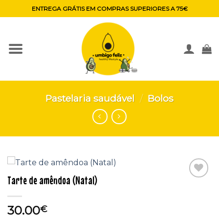
Skip
ENTREGA GRÁTIS EM COMPRAS SUPERIORES A 75€
to
content
Pastelaria saudável
/
Bolos
Tarte de amêndoa (Natal)
Adicionar
aos
favoritos
30.00
€