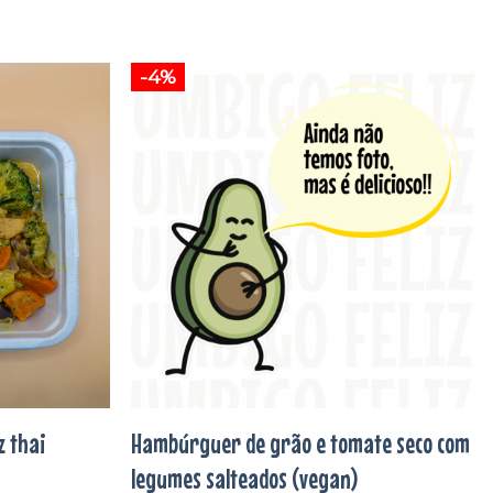
-4%
Adicionar
Adicionar
aos
aos
favoritos
favoritos
z thai
Hambúrguer de grão e tomate seco com
legumes salteados (vegan)