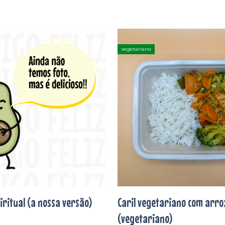
vegetariano
Adicionar
aos
favoritos
iritual (a nossa versão)
Caril vegetariano com arro
(vegetariano)