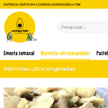
Skip
ENTREGA GRÁTIS EM COMPRAS SUPERIORES A 75€
to
content
Pesquisar
por:
Ementa semanal
Marmitas ultracongeladas
Paste
Marmitas ultracongeladas