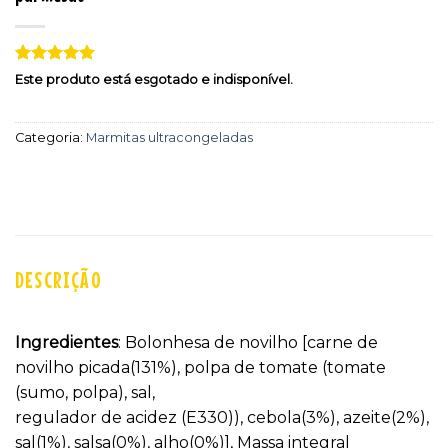
Classificado
2
Este produto está esgotado e indisponível.
com
5
em
5 com base
em
Categoria:
Marmitas ultracongeladas
classificações
de clientes
DESCRIÇÃO
Ingredientes
: Bolonhesa de novilho [carne de
novilho picada(131%), polpa de tomate (tomate
(sumo, polpa), sal,
regulador de acidez (E330)), cebola(3%), azeite(2%),
sal(1%), salsa(0%), alho(0%)], Massa integral