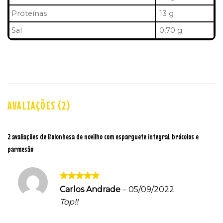
Proteínas
13 g
Sal
0,70 g
AVALIAÇÕES (2)
2 avaliações de
Bolonhesa de novilho com esparguete integral, brócolos e
parmesão
Avaliação
5
Carlos Andrade
–
05/09/2022
de 5
Top!!