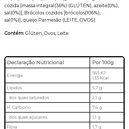
cozida [massa integral(36%) (GLÚTEN), azeite(0%),
sal(0%)], Brócolos cozidos [brócolos(106%),
sal(1%)], queijo Parmesão (LEITE, OVOS).
Contém:
Glúten, Ovos, Leite.
Declaração Nutricional
Por 100g
565 KJ
Energia
135 Kcal
Lípidos
5,7 g
dos quais saturados
2,1 g
H. Carbono
7,6 g
dos quais açucares
1,1 g
Fibra
1,7 g