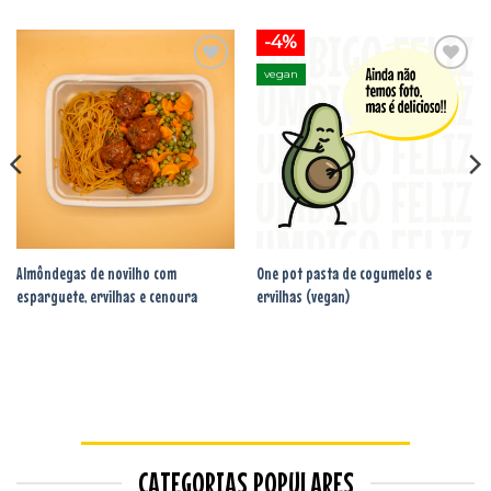
-4%
vegan
Adicionar
Adicionar
aos
aos
favoritos
favoritos
Almôndegas de novilho com
One pot pasta de cogumelos e
esparguete, ervilhas e cenoura
ervilhas (vegan)
CATEGORIAS POPULARES