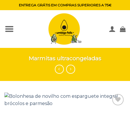
Skip
ENTREGA GRÁTIS EM COMPRAS SUPERIORES A 75€
to
content
Marmitas ultracongeladas
Adicionar
aos
favoritos