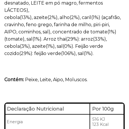
desnatado, LEITE em pó magro, fermentos
LÁCTEOS),
cebola(13%), azeite(2%), alho(2%), caril(1%) (açafrão,
cravinho, feno grego, farinha de milho, piri-piri,
AIPO, cominhos, sal), concentrado de tomate(1%)
(tomate), sal(1%). Arroz thai(29%): arroz(33%),
cebola(3%), azeite(1%), sal(0%). Feijão verde
cozido(29%): feijão verde(106%), sal(1%).
Contém:
Peixe, Leite, Aipo, Moluscos.
Declaração Nutricional
Por 100g
516 KJ
Energia
123 Kcal