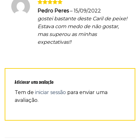
Avaliação
5
Pedro Peres
–
15/09/2022
de 5
gostei bastante deste Caril de peixe!
Estava com medo de não gostar,
mas superou as minhas
expectativas!!
Adicionar uma avaliação
Tem de
iniciar sessão
para enviar uma
avaliação.