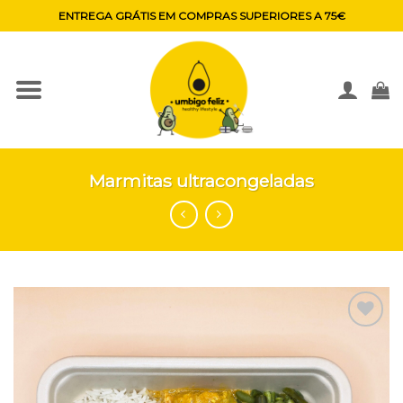
Skip
ENTREGA GRÁTIS EM COMPRAS SUPERIORES A 75€
to
content
Marmitas ultracongeladas
Adicionar
aos
favoritos