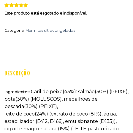
Classificado
1
Este produto está esgotado e indisponível.
com
5
em
5 com base
em
Categoria:
Marmitas ultracongeladas
classificação
de cliente
DESCRIÇÃO
Caril de peixe(43%): salmão(30%) (PEIXE),
Ingredientes:
pota(30%) (MOLUSCOS), medalhões de
pescada(30%) (PEIXE),
leite de coco(24%) (extrato de coco (81%), água,
estabilizador (E412, E466), emulsionante (E435)),
iogurte magro natural(15%) (LEITE pasteurizado