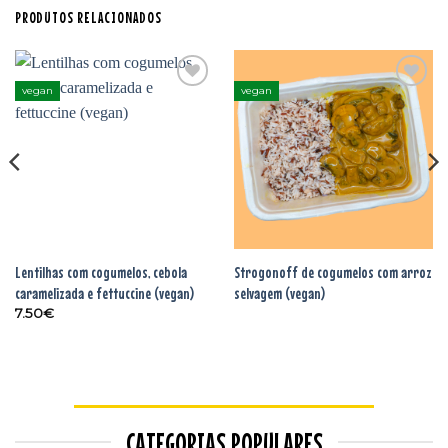
PRODUTOS RELACIONADOS
vegan
vegan
Adicionar
Adicionar
aos
aos
favoritos
favoritos
Lentilhas com cogumelos, cebola
Strogonoff de cogumelos com arroz
caramelizada e fettuccine (vegan)
selvagem (vegan)
7.50
€
CATEGORIAS POPULARES