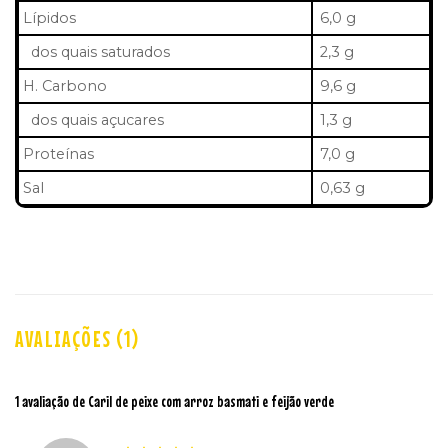
Lípidos
6,0 g
dos quais saturados
2,3 g
H. Carbono
9,6 g
dos quais açucares
1,3 g
Proteínas
7,0 g
Sal
0,63 g
AVALIAÇÕES (1)
1 avaliação de
Caril de peixe com arroz basmati e feijão verde