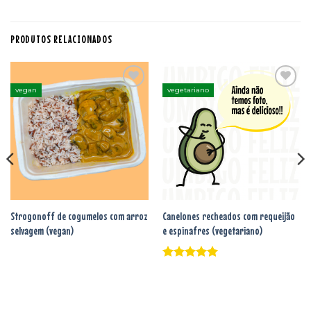
PRODUTOS RELACIONADOS
vegan
vegetariano
Adicionar
Adicionar
aos
aos
favoritos
favoritos
Strogonoff de cogumelos com arroz
Canelones recheados com requeijão
selvagem (vegan)
e espinafres (vegetariano)
Avaliação
5
de 5