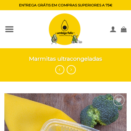
Skip
ENTREGA GRÁTIS EM COMPRAS SUPERIORES A 75€
to
content
Marmitas ultracongeladas
Adicionar
aos
favoritos