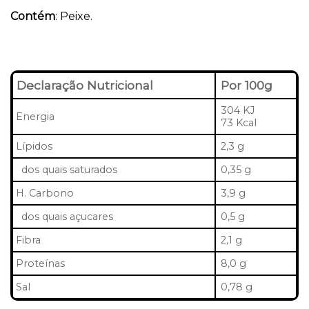
Contém
: Peixe.
Declaração Nutricional
Por 100g
304 KJ
Energia
73 Kcal
Lípidos
2,3 g
dos quais saturados
0,35 g
H. Carbono
3,9 g
dos quais açucares
0,5 g
Fibra
2,1 g
Proteínas
8,0 g
Sal
0,78 g