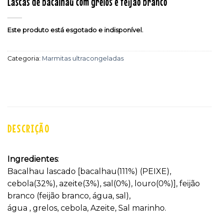
Lascas de bacalhau com grelos e feijão branco
Este produto está esgotado e indisponível.
Categoria:
Marmitas ultracongeladas
DESCRIÇÃO
Ingredientes
:
Bacalhau lascado [bacalhau(111%) (PEIXE),
cebola(32%), azeite(3%), sal(0%), louro(0%)], feijão
branco (feijão branco, água, sal),
água , grelos, cebola, Azeite, Sal marinho.