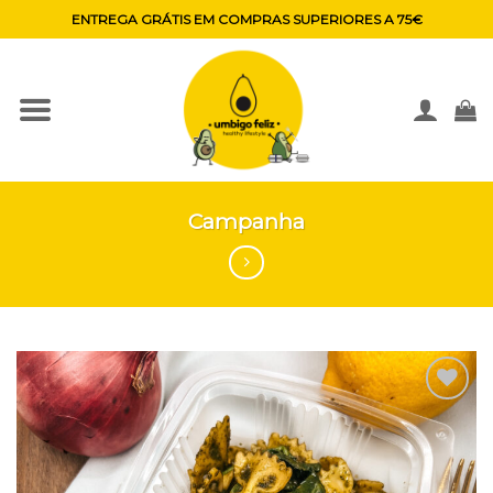
Skip
ENTREGA GRÁTIS EM COMPRAS SUPERIORES A 75€
to
content
Campanha
Adicionar
aos
favoritos