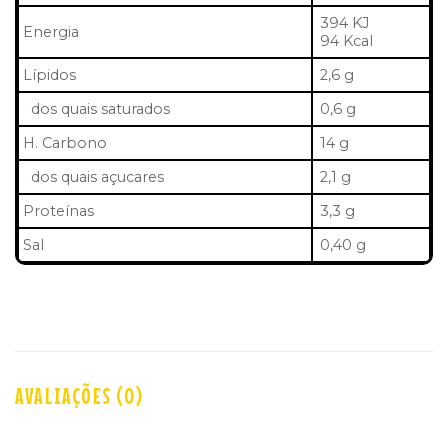
394 KJ
Energia
94 Kcal
Lípidos
2,6 g
dos quais saturados
0,6 g
H. Carbono
14 g
dos quais açucares
2,1 g
Proteínas
3,3 g
Sal
0,40 g
AVALIAÇÕES (0)