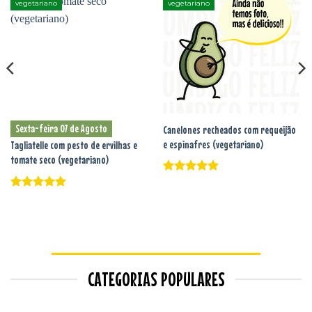
vegetariano
vegetariano
Adicionar
Adicionar
aos
aos
favoritos
favoritos
Sexta-feira 07 de Agosto
Canelones recheados com requeijão
e espinafres (vegetariano)
Tagliatelle com pesto de ervilhas e
tomate seco (vegetariano)
Avaliação
5
de 5
Avaliação
5
de 5
CATEGORIAS POPULARES