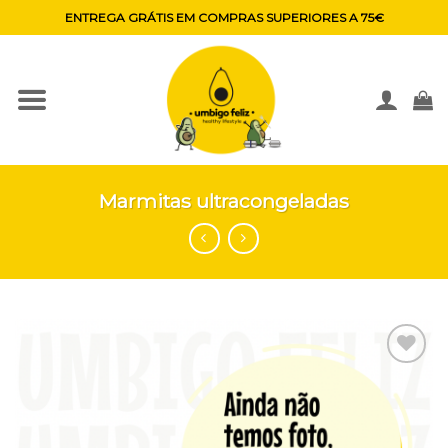
Skip
ENTREGA GRÁTIS EM COMPRAS SUPERIORES A 75€
to
content
Marmitas ultracongeladas
Adicionar
aos
favoritos