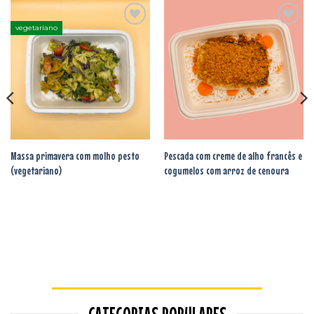
vegetariano
Adicionar
Adicionar
aos
aos
favoritos
favoritos
Massa primavera com molho pesto
Pescada com creme de alho francês e
(vegetariano)
cogumelos com arroz de cenoura
CATEGORIAS POPULARES