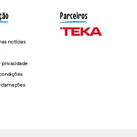
ção
Parceiros
as notícias
s
e privacidade
condições
reclamações