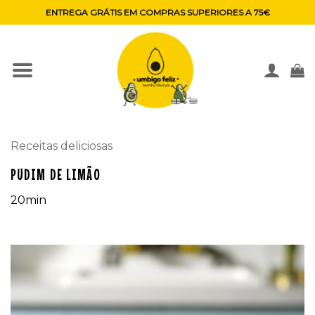
Skip
ENTREGA GRÁTIS EM COMPRAS SUPERIORES A 75€
to
content
Receitas deliciosas
PUDIM DE LIMÃO
20min