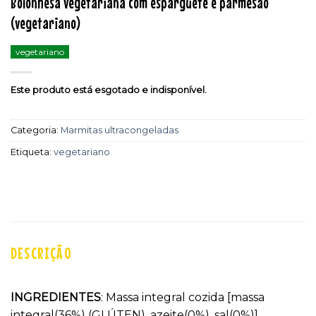
Bolonhesa vegetariana com esparguete e parmesão
(vegetariano)
vegetariano
Este produto está esgotado e indisponível.
Categoria:
Marmitas ultracongeladas
Etiqueta:
vegetariano
DESCRIÇÃO
INGREDIENTES
: Massa integral cozida [massa
integral(36%) (GLÚTEN), azeite(0%), sal(0%)],