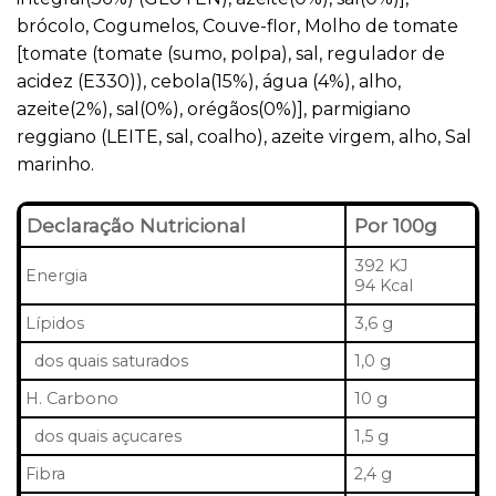
brócolo, Cogumelos, Couve-flor, Molho de tomate
[tomate (tomate (sumo, polpa), sal, regulador de
acidez (E330)), cebola(15%), água (4%), alho,
azeite(2%), sal(0%), orégãos(0%)], parmigiano
reggiano (LEITE, sal, coalho), azeite virgem, alho, Sal
marinho.
Declaração Nutricional
Por 100g
392 KJ
Energia
94 Kcal
Lípidos
3,6 g
dos quais saturados
1,0 g
H. Carbono
10 g
dos quais açucares
1,5 g
Fibra
2,4 g