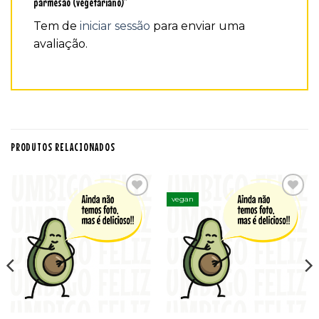
parmesão (vegetariano)”
Tem de
iniciar sessão
para enviar uma
avaliação.
PRODUTOS RELACIONADOS
vegan
Adicionar
Adicionar
aos
aos
favoritos
favoritos