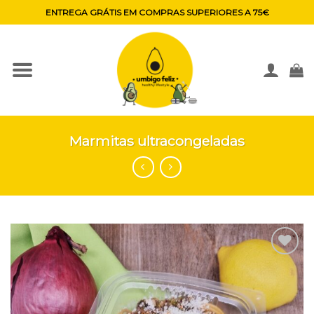
Skip
ENTREGA GRÁTIS EM COMPRAS SUPERIORES A 75€
to
content
Marmitas ultracongeladas
Adicionar
aos
favoritos