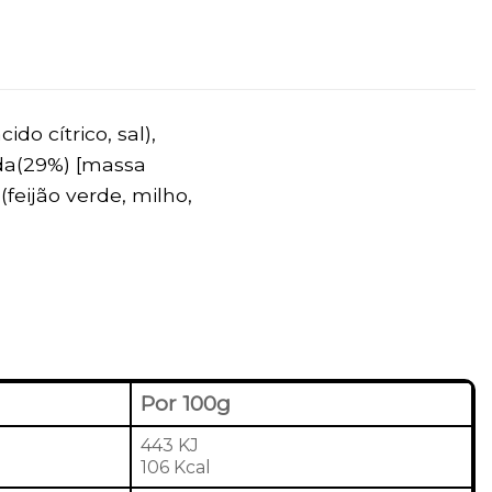
do cítrico, sal),
zida(29%) [massa
feijão verde, milho,
Por 100g
443 KJ
106 Kcal