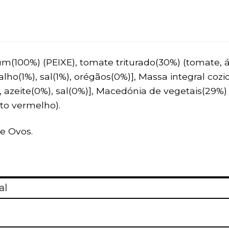
(100%) (PEIXE), tomate triturado(30%) (tomate, áci
 alho(1%), sal(1%), orégãos(0%)], Massa integral co
 azeite(0%), sal(0%)], Macedónia de vegetais(29%) (
to vermelho).
e Ovos.
al