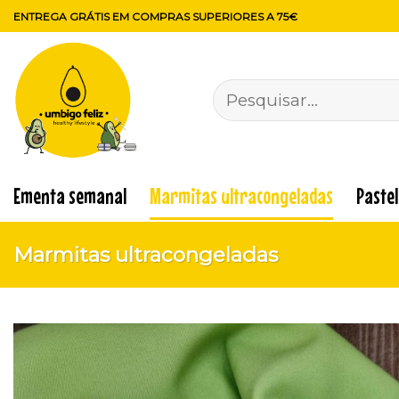
Skip
ENTREGA GRÁTIS EM COMPRAS SUPERIORES A 75€
to
content
Pesquisar
por:
Ementa semanal
Marmitas ultracongeladas
Paste
Marmitas ultracongeladas