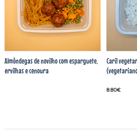
Almôndegas de novilho com esparguete,
Caril vegeta
ervilhas e cenoura
(vegetarian
8.80
€