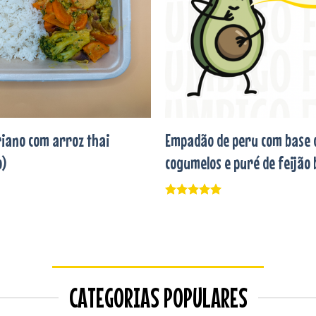
riano com arroz thai
Empadão de peru com base 
o)
cogumelos e puré de feijão
Avaliação
5
de 5
CATEGORIAS POPULARES