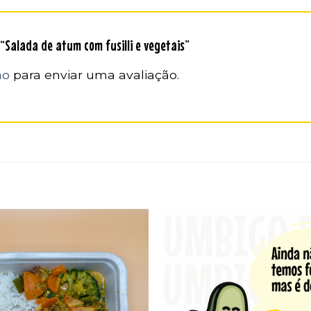
 “Salada de atum com fusilli e vegetais”
ão
para enviar uma avaliação.
Adicionar
aos
favoritos