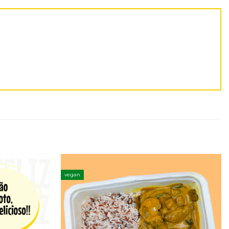
vegan
Adicionar
Adicionar
aos
aos
favoritos
favoritos