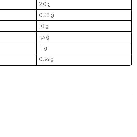
2,0 g
0,38 g
10 g
1,3 g
11 g
0,54 g